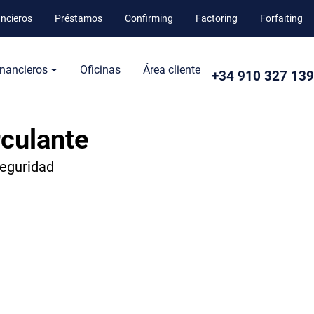
ancieros
Préstamos
Confirming
Factoring
Forfaiting
inancieros
Oficinas
Área cliente
+34 910 327 139
rculante
seguridad