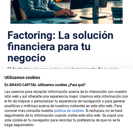
Factoring: La solución
financiera para tu
negocio
El factoring emerge como una herramienta financiera
fundamental. ¿Pero realmente conoces todo su
Utilizamos cookies
potencial y cómo puede beneficiar a tu empresa? La
En BRAVO CAPITAL utilizamos cookies ¿Para qué?
realidad del flujo de...
Las usamos para recopilar información acerca de tu interacción con nuestro
sitio web y así ofrecerte una experiencia mejor. Usamos esta información con
el fin de mejorar y personalizar tu experiencia de navegación y para generar
analíticas y métricas acerca de nuestros visitantes en este sitio web. Para
conocer más consulta nuestra
política de c
ookies
. Si rechazas, no se hará
seguimiento de tu información cuando visites este sitio web. Se usará una
sola cookie en tu navegador para recordar tu preferencia de que no se te
haga seguimiento.
Sala de prensa