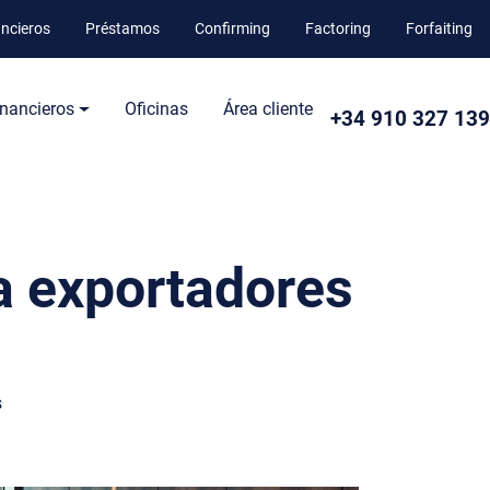
ancieros
Préstamos
Confirming
Factoring
Forfaiting
inancieros
Oficinas
Área cliente
+34 910 327 139
ra exportadores
s